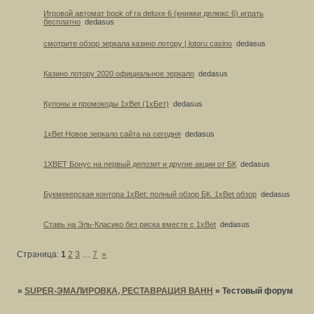
Игровой автомат book of ra deluxe 6 (книжки делюкс 6) играть
бесплатно
dedasus
смотрите обзор зеркала казино лотору | lotoru casino
dedasus
Казино лотору 2020 официальное зеркало
dedasus
Купоны и промокоды 1xBet (1хБет)
dedasus
1xBet Новое зеркало сайта на сегодня
dedasus
1XBET Бонус на первый депозит и другие акции от БК
dedasus
Букмекерская контора 1xBet: полный обзор БК. 1xBet обзор
dedasus
Ставь на Эль-Класико без риска вместе с 1xBet
dedasus
Страница:
1
2
3
…
7
»
»
SUPER-ЭМАЛИРОВКА, РЕСТАВРАЦИЯ ВАНН
»
Тестовый форум