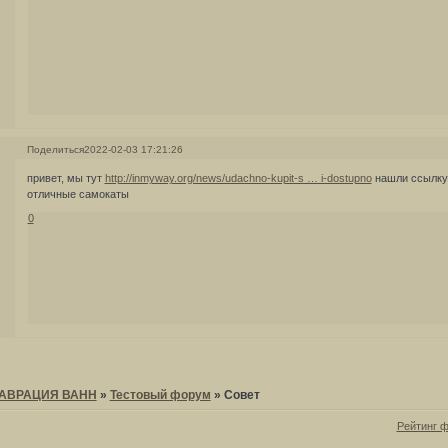
Поделиться
2022-02-03 17:21:26
привет, мы тут
http://inmyway.org/news/udachno-kupit-s … i-dostupno
нашли ссылку 
отличные самокаты
0
ТАВРАЦИЯ ВАНН
»
Тестовый форум
»
Совет
Рейтинг 