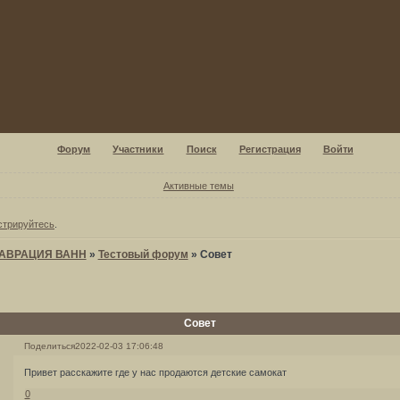
Форум
Участники
Поиск
Регистрация
Войти
Активные темы
стрируйтесь
.
ТАВРАЦИЯ ВАНН
»
Тестовый форум
»
Совет
Совет
Поделиться
2022-02-03 17:06:48
Привет расскажите где у нас продаются детские самокат
0