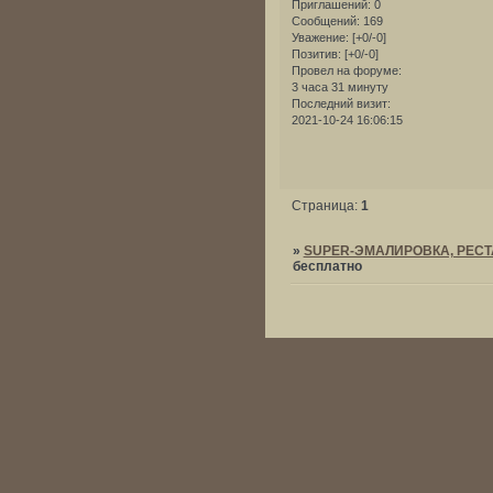
Приглашений:
0
Сообщений:
169
Уважение:
[+0/-0]
Позитив:
[+0/-0]
Провел на форуме:
3 часа 31 минуту
Последний визит:
2021-10-24 16:06:15
Страница:
1
»
SUPER-ЭМАЛИРОВКА, РЕС
бесплатно