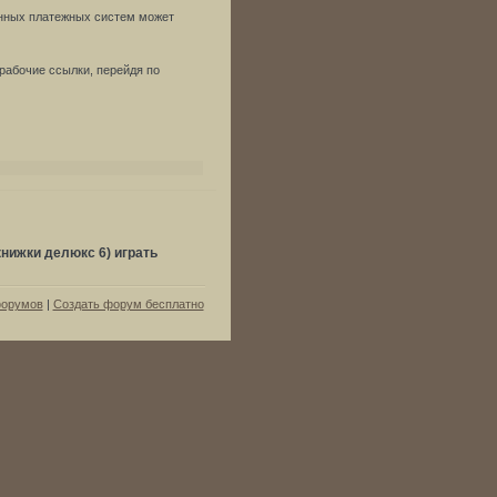
енных платежных систем может
рабочие ссылки, перейдя по
(книжки делюкс 6) играть
форумов
|
Создать форум бесплатно