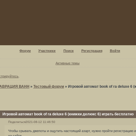
Форум
Участники
Поиск
Регистрация
Войти
Активные темы
стрируйтесь
.
ТАВРАЦИЯ ВАНН
»
Тестовый форум
»
Игровой автомат book of ra deluxe 6 
Игровой автомат book of ra deluxe 6 (книжки делюкс 6) играть бесплатно
Поделиться
2021-08-12 11:46:50
Чтобы срывать джепоты и ощутить настоящий азарт, нужно пройти регистрацию и
на сайте.