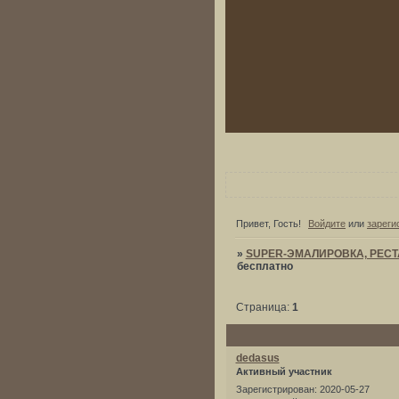
Привет, Гость!
Войдите
или
зареги
»
SUPER-ЭМАЛИРОВКА, РЕС
бесплатно
Страница:
1
dedasus
Активный участник
Зарегистрирован
: 2020-05-27