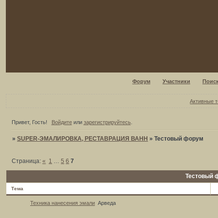
Форум
Участники
Поис
Активные 
Привет, Гость!
Войдите
или
зарегистрируйтесь
.
»
SUPER-ЭМАЛИРОВКА, РЕСТАВРАЦИЯ ВАНН
»
Тестовый форум
Страница:
«
1
…
5
6
7
Тестовый 
Тема
Техника нанесения эмали
Арведа